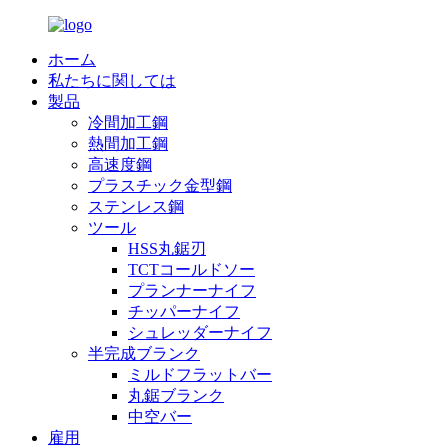
ホーム
私たちに関しては
製品
冷間加工鋼
熱間加工鋼
高速度鋼
プラスチック金型鋼
ステンレス鋼
ツール
HSS丸鋸刃
TCTコールドソー
プランナーナイフ
チッパーナイフ
シュレッダーナイフ
半完成ブランク
ミルドフラットバー
丸鋸ブランク
中空バー
雇用