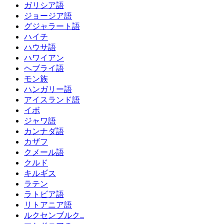
ガリシア語
ジョージア語
グジャラート語
ハイチ
ハウサ語
ハワイアン
ヘブライ語
モン族
ハンガリー語
アイスランド語
イボ
ジャワ語
カンナダ語
カザフ
クメール語
クルド
キルギス
ラテン
ラトビア語
リトアニア語
ルクセンブルク..