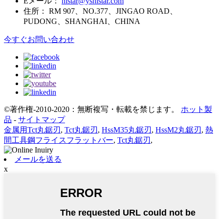
Eメール：
histar@yshistar.com
住所：
RM 907、NO.377、JINGAO ROAD、
PUDONG、SHANGHAI、CHINA
今すぐお問い合わせ
©著作権-2010-2020：無断複写・転載を禁じます。
ホット製
品
-
サイトマップ
金属用Tct丸鋸刃
,
Tct丸鋸刃
,
HssM35丸鋸刃
,
HssM2丸鋸刃
,
熱
間工具鋼フライスフラットバー
,
Tct丸鋸刃
,
メールを送る
x