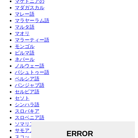
マケドニアの
マダガスカル
マレー語
マラヤーラム語
マルタ語
マオリ
マラーティー語
モンゴル
ビルマ語
ネパール
ノルウェー語
パシュトゥー語
ペルシア語
パンジャブ語
セルビア語
セソト
シンハラ語
スロバキア
スロベニア語
ソマリア
サモア人
スコットランドゲール語