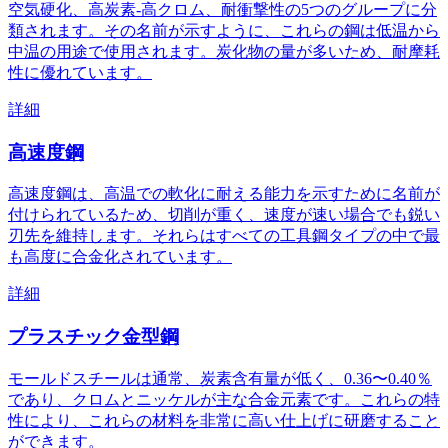
空気硬化、高炭素-高クロム、耐衝撃性の5つのグループに分
類されます。その名前が示すように、これらの鋼は低温から
中温の用途で使用されます。炭化物の量が多いため、耐摩耗
性に優れています。
詳細
高速度鋼
高速度鋼は、高温での軟化に耐える能力を示すために名前が
付けられているため、切削が重く、速度が速い場合でも鋭い
刃先を維持します。それらはすべての工具鋼タイプの中で最
も高度に合金化されています。
詳細
プラスチック金型鋼
モールドスチールは通常、炭素含有量が低く、0.36〜0.40％
であり、クロムとニッケルが主な合金元素です。これらの特
性により、これらの材料を非常に高い仕上げに研磨すること
ができます。