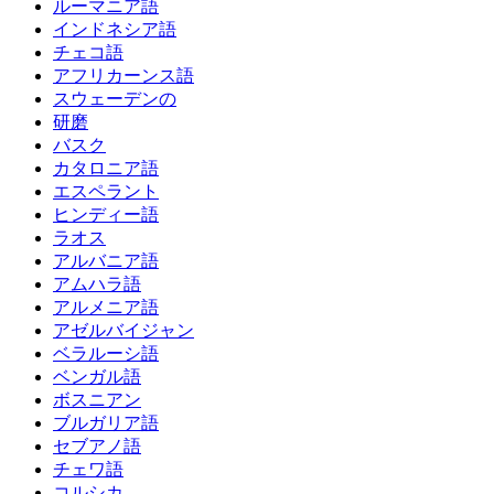
ルーマニア語
インドネシア語
チェコ語
アフリカーンス語
スウェーデンの
研磨
バスク
カタロニア語
エスペラント
ヒンディー語
ラオス
アルバニア語
アムハラ語
アルメニア語
アゼルバイジャン
ベラルーシ語
ベンガル語
ボスニアン
ブルガリア語
セブアノ語
チェワ語
コルシカ