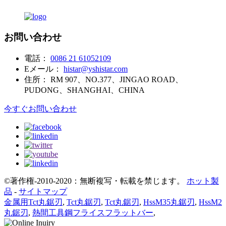
お問い合わせ
電話：
0086 21 61052109
Eメール：
histar@yshistar.com
住所：
RM 907、NO.377、JINGAO ROAD、
PUDONG、SHANGHAI、CHINA
今すぐお問い合わせ
©著作権-2010-2020：無断複写・転載を禁じます。
ホット製
品
-
サイトマップ
金属用Tct丸鋸刃
,
Tct丸鋸刃
,
Tct丸鋸刃
,
HssM35丸鋸刃
,
HssM2
丸鋸刃
,
熱間工具鋼フライスフラットバー
,