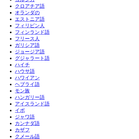
クロアチア語
オランダの
エストニア語
フィリピン人
フィンランド語
フリース人
ガリシア語
ジョージア語
グジャラート語
ハイチ
ハウサ語
ハワイアン
ヘブライ語
モン族
ハンガリー語
アイスランド語
イボ
ジャワ語
カンナダ語
カザフ
クメール語