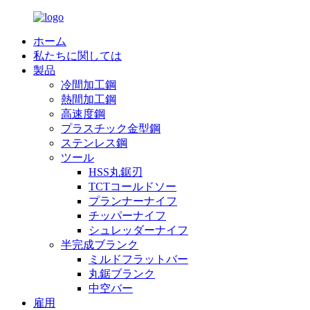
ホーム
私たちに関しては
製品
冷間加工鋼
熱間加工鋼
高速度鋼
プラスチック金型鋼
ステンレス鋼
ツール
HSS丸鋸刃
TCTコールドソー
プランナーナイフ
チッパーナイフ
シュレッダーナイフ
半完成ブランク
ミルドフラットバー
丸鋸ブランク
中空バー
雇用