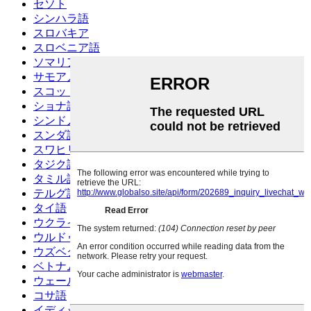
セソト
シンハラ語
スロバキア
スロベニア語
ソマリア
サモア人
スコットランドゲール語
ショナ語
シンド人
スンダ語
スワヒリ語
タジク語
タミル語
テルグ語
タイ語
ウクライナ語
ウルドゥー語
ウズベク語
ベトナム語
ウェールズ
コサ語
イディッシュ語